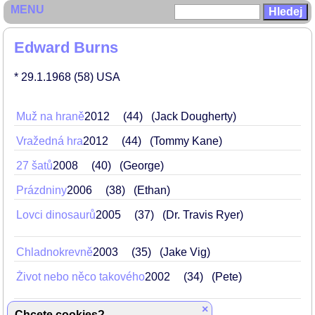
MENU
Edward Burns
* 29.1.1968
(58)
USA
Muž na hraně
2012
44
(Jack Dougherty)
Vražedná hra
2012
44
(Tommy Kane)
27 šatů
2008
40
(George)
Prázdniny
2006
38
(Ethan)
Lovci dinosaurů
2005
37
(Dr. Travis Ryer)
Chladnokrevně
2003
35
(Jake Vig)
Život nebo něco takového
2002
34
(Pete)
×
15 minut
2001
33
(Jordy Warsaw)
Chcete cookies?