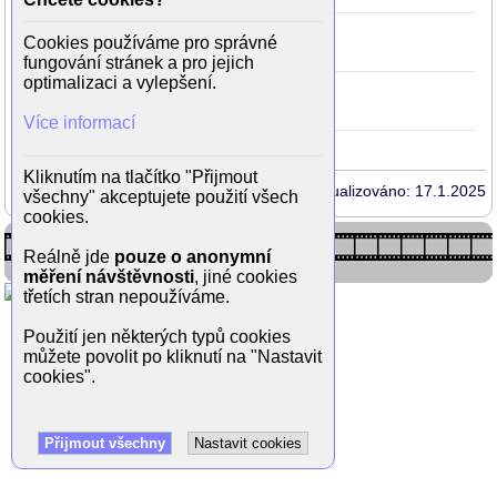
Zachraňte vojína Ryana
1998
30
Cookies používáme pro správné
(Reiben)
fungování stránek a pro jejich
optimalizaci a vylepšení.
Ona, jedině ona
1996
28
(Mickey Fitzpatrick)
Více informací
Kliknutím na tlačítko "Přijmout
Aktualizováno: 17.1.2025
všechny" akceptujete použití všech
cookies.
Reálně jde
pouze o anonymní
měření návštěvnosti
, jiné cookies
třetích stran nepoužíváme.
Použití jen některých typů cookies
můžete povolit po kliknutí na "Nastavit
cookies".
Přijmout všechny
Nastavit cookies