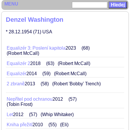
MENU
Denzel Washington
* 28.12.1954
(71)
USA
Equalizér 3: Poslení kapitola
2023
68
(Robert McCall)
Equalizér 2
2018
63
(Robert McCall)
Equalizér
2014
59
(Robert McCall)
2 zbraně
2013
58
(Robert 'Bobby' Trench)
Nepřítel pod ochranou
2012
57
(Tobin Frost)
Let
2012
57
(Whip Whitaker)
Kniha přežití
2010
55
(Eli)