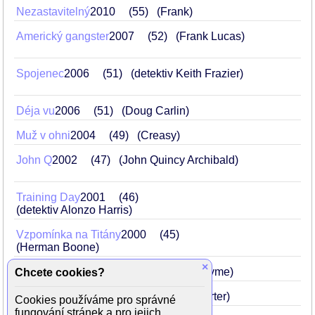
Nezastavitelný
2010
55
(Frank)
Americký gangster
2007
52
(Frank Lucas)
Spojenec
2006
51
(detektiv Keith Frazier)
Déja vu
2006
51
(Doug Carlin)
Muž v ohni
2004
49
(Creasy)
John Q
2002
47
(John Quincy Archibald)
Training Day
2001
46
(detektiv Alonzo Harris)
Vzpomínka na Titány
2000
45
(Herman Boone)
×
Sběratel kostí
1999
44
(Lincoln Rhyme)
Chcete cookies?
Hurikán v ringu
1999
44
(Rubin Carter)
Cookies používáme pro správné
fungování stránek a pro jejich