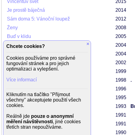
Vincentův svět
2015
Je prostě báječná
2014
Sám doma 5: Vánoční loupež
2012
Ženy
2008
Buď v klidu
2005
×
Alibi
2004
Chcete cookies?
Collateral
2004
Cookies používáme pro správné
Tuxedo
2002
fungování stránek a pro jejich
optimalizaci a vylepšení.
Insider: Muž, který věděl příliš mnoho
1999
Více informací
Krevní pouto
1998
.
Můj nejmilejší bratr
1996
Kliknutím na tlačítko "Přijmout
Batman navždy
1995
všechny" akceptujete použití všech
cookies.
Money For Nothing
1993
Br
Človíček Tate
1991
Reálně jde
pouze o anonymní
měření návštěvnosti
, jiné cookies
The Doors
1991
třetích stran nepoužíváme.
Mafiáni
1990