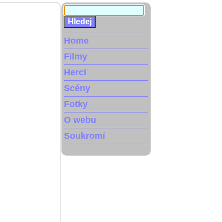
Home
Filmy
Herci
Scény
Fotky
O webu
Soukromí