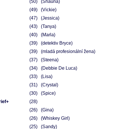
50
(Shauna)
49
(Vickie)
47
(Jessica)
43
(Tanya)
40
(Marla)
39
(detektiv Bryce)
39
(mladá profesionální žena)
37
(Steena)
34
(Debbie De Luca)
33
(Lisa)
31
(Crystal)
30
(Spice)
ief+
28
26
(Gina)
26
(Whiskey Girl)
25
(Sandy)