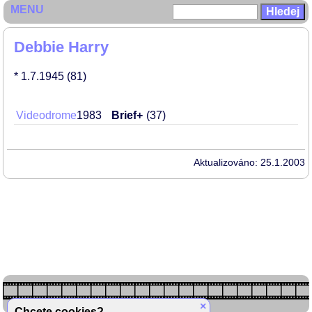
MENU
Debbie Harry
* 1.7.1945
(81)
Videodrome
1983
Brief+
37
Aktualizováno: 25.1.2003
×
Chcete cookies?