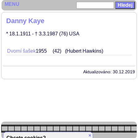
MENU
Danny Kaye
* 18.1.1911
- † 3.3.1987
(76)
USA
Dvorní šašek
1955
42
(Hubert Hawkins)
Aktualizováno: 30.12.2019
×
Chcete cookies?