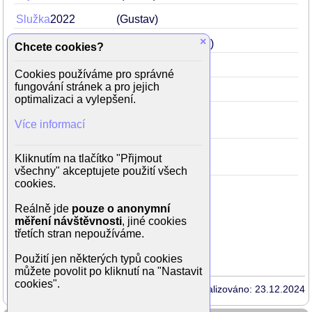
Služka
2022
(Gustav)
×
Poslední závod
2022
(Jarolímek)
Chcete cookies?
Hranice lásky
2022
Cookies používáme pro správné
fungování stránek a pro jejich
Okupace
2021
(Vladimír)
optimalizaci a vylepšení.
Skleněný pokoj
2019
Více informací
(Oskar dvacetiletý)
Hlas pro římského krále
2016
Kliknutím na tlačítko "Přijmout
(nádherný panoš)
všechny" akceptujete použití všech
cookies.
Reálně jde
pouze o anonymní
měření návštěvnosti
, jiné cookies
Rodinné vztahy
třetích stran nepoužíváme.
otec
Karel Dobrý
Použití jen některých typů cookies
můžete povolit po kliknutí na "Nastavit
cookies".
Aktualizováno: 23.12.2024