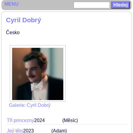
MENU
Cyril Dobrý
Česko
Galerie: Cyril Dobrý
Tři princezny
2024
(Měsíc)
Její tělo
2023
(Adam)