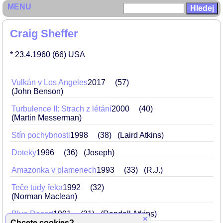
MENU
Craig Sheffer
* 23.4.1960
(66)
USA
Vulkán v Los Angeles
2017
57
(John Benson)
Turbulence II: Strach z létání
2000
40
(Martin Messerman)
Stín pochybnosti
1998
38
(Laird Atkins)
Doteky
1996
36
(Joseph)
Amazonka v plamenech
1993
33
(R.J.)
Teče tudy řeka
1992
32
(Norman Maclean)
Blue Desert
1991
31
(Randall Atkins)
×
Chcete cookies?