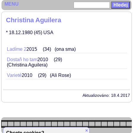
MENU
Christina Aguilera
* 18.12.1980
(45)
USA
Ladíme 2
2015
34
(ona sma)
Dostaň ho tam
2010
29
(Christina Aguilera)
Varieté
2010
29
(Ali Rose)
Aktualizováno: 18.4.2017
×
Chcete cookies?