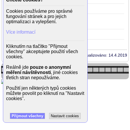
Říjnové nebe
1999
18
(Quentin)
Cookies používáme pro správné
fungování stránek a pro jejich
Prci, prci, prcičky
1999
18
optimalizaci a vylepšení.
(Chuck Sherman)
Více informací
Koktejl
1988
7
(voják)
Kliknutím na tlačítko "Přijmout
všechny" akceptujete použití všech
Aktualizováno: 14.4.2019
cookies.
Reálně jde
pouze o anonymní
měření návštěvnosti
, jiné cookies
třetích stran nepoužíváme.
Použití jen některých typů cookies
můžete povolit po kliknutí na "Nastavit
cookies".
Přijmout všechny
Nastavit cookies