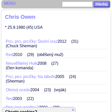
MENU
Chris Owen
* 25.9.1980
(45)
USA
Prci, prci, prcičky: Školní sraz
2012
31
(Chuck Sherman)
Red
2010
29
(oběšený muž)
Neuvěřitelný Hulk
2008
27
(člen komanda)
Prci, prci, prcičky: Na táboře
2005
24
(Sherman)
Ohnivý oceán
2004
23
(voják)
Test
2003
22
Prci, prci, prcičky 2
2001
20
×
Chcete cookies?
(Chuck Sherman)