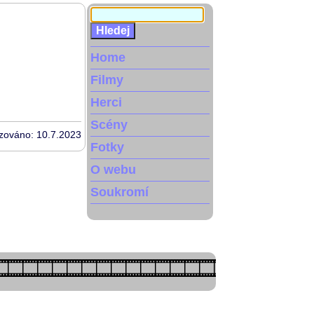
Home
Filmy
Herci
Scény
izováno: 10.7.2023
Fotky
O webu
Soukromí