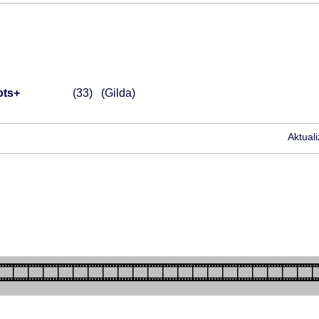
ots+
33
(Gilda)
Aktual