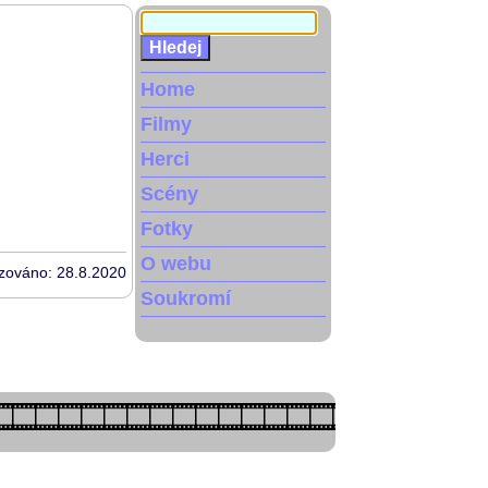
Home
Filmy
Herci
Scény
Fotky
O webu
izováno: 28.8.2020
Soukromí