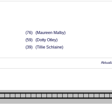
76
(Maureen Malby)
59
(Dotty Otley)
39
(Tillie Schlaine)
Aktual