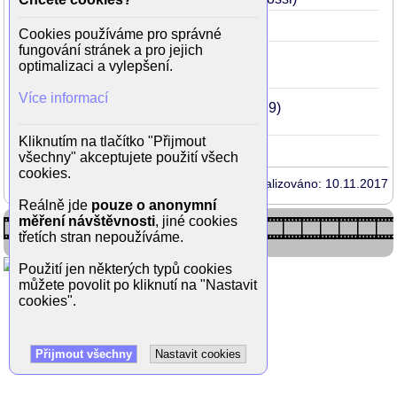
Český koncert
1960
38
(závozník)
Cookies používáme pro správné
fungování stránek a pro jejich
Kam čert nemůže
1959
37
optimalizaci a vylepšení.
(muž s renaultem)
Více informací
Císařův pekař a pekařův císař
1951
29
(malíř Van Aachen)
Kliknutím na tlačítko "Přijmout
všechny" akceptujete použití všech
cookies.
Aktualizováno: 10.11.2017
Reálně jde
pouze o anonymní
měření návštěvnosti
, jiné cookies
třetích stran nepoužíváme.
Použití jen některých typů cookies
můžete povolit po kliknutí na "Nastavit
cookies".
Přijmout všechny
Nastavit cookies