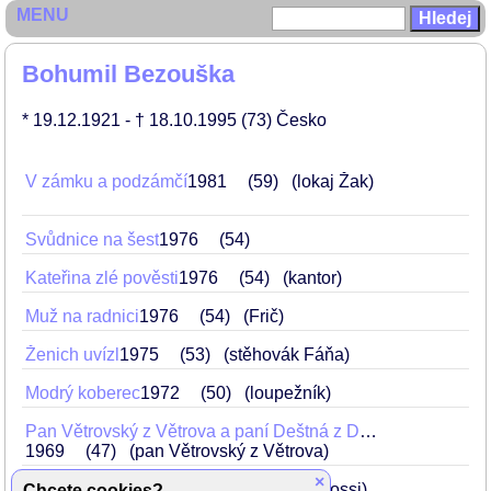
MENU
Bohumil Bezouška
* 19.12.1921
- † 18.10.1995
(73)
Česko
V zámku a podzámčí
1981
59
(lokaj Žak)
Svůdnice na šest
1976
54
Kateřina zlé pověsti
1976
54
(kantor)
Muž na radnici
1976
54
(Frič)
Ženich uvízl
1975
53
(stěhovák Fáňa)
Modrý koberec
1972
50
(loupežník)
Pan Větrovský z Větrova a paní Deštná z Dešťova
1969
47
(pan Větrovský z Větrova)
×
Slasti otce vlasti
1969
47
(Beppo Rossi)
Chcete cookies?