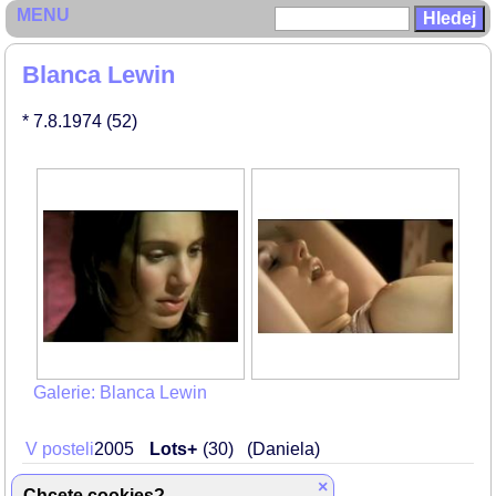
MENU
Blanca Lewin
* 7.8.1974
(52)
Galerie: Blanca Lewin
V posteli
2005
Lots+
30
(Daniela)
×
Chcete cookies?