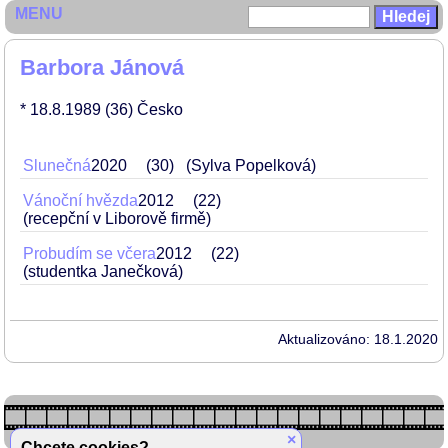
MENU
Barbora Jánová
* 18.8.1989
(36)
Česko
Slunečná
2020
30
(Sylva Popelková)
Vánoční hvězda
2012
22
(recepční v Liborově firmě)
Probudím se včera
2012
22
(studentka Janečková)
Aktualizováno: 18.1.2020
×
Chcete cookies?