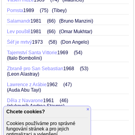
Pomsta
1989
75
(Tibey)
Salamandr
1981
66
(Bruno Manzini)
Lev pouště
1981
66
(Omar Mukhtar)
Šéf je mrtvý
1973
58
(Don Angelo)
Tajemství Santa Vittorie
1969
54
(Italo Bombolini)
Zbraně pro San Sebastian
1968
53
(Leon Alastray)
Lawrence z Arábie
1962
47
(Auda Abu Tayi)
Děla z Navarone
1961
46
(plukovník Andrea Stavros)
×
Chcete cookies?
Warlock
1959
44
(Tom Morgan)
Cookies používáme pro správné
Poslední vlak z Gun Hillu
1959
44
fungování stránek a pro jejich
(Craig Belden)
optimalizaci a vylepšení.