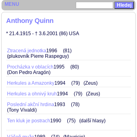
MENU
Anthony Quinn
* 21.4.1915
- † 3.6.2001
(86)
USA
Ztracená jednotka
1996
81
(plukovník Pierre Raspeguy)
Procházka v oblacích
1995
80
(Don Pedro Aragón)
Herkules a Amazonky
1994
79
(Zeus)
Herkules a ohnivý kruh
1994
79
(Zeus)
Poslední akční hrdina
1993
78
(Tony Vivaldi)
Ten kluk je postrach
1990
75
(další hlasy)
Vášeň muže
1989
74
(Mauricio)