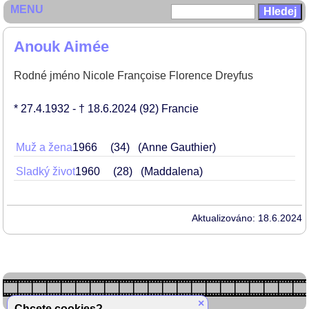
MENU
Anouk Aimée
Rodné jméno Nicole Françoise Florence Dreyfus
* 27.4.1932
- † 18.6.2024
(92)
Francie
Muž a žena
1966
34
(Anne Gauthier)
Sladký život
1960
28
(Maddalena)
Aktualizováno: 18.6.2024
×
Chcete cookies?