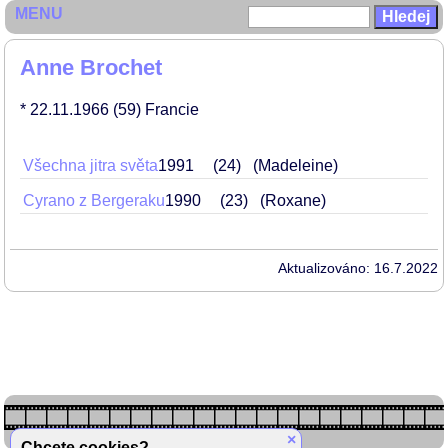
MENU
Anne Brochet
* 22.11.1966
(59)
Francie
Všechna jitra světa
1991
24
(Madeleine)
Cyrano z Bergeraku
1990
23
(Roxane)
Aktualizováno: 16.7.2022
×
Chcete cookies?