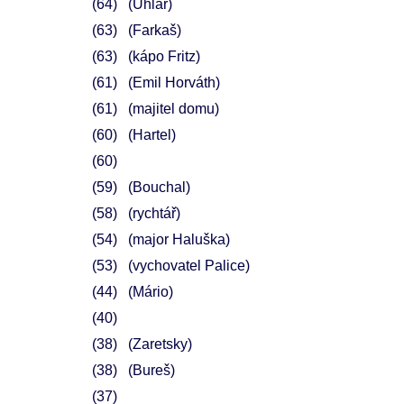
64
(Uhlár)
63
(Farkaš)
63
(kápo Fritz)
61
(Emil Horváth)
61
(majitel domu)
60
(Hartel)
60
59
(Bouchal)
58
(rychtář)
54
(major Haluška)
53
(vychovatel Palice)
44
(Mário)
40
38
(Zaretsky)
38
(Bureš)
37