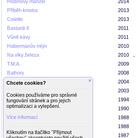
Hodinový manžel
2014
Příběh kmotra
2013
Colette
2013
Bastardi II
2011
Vůně kávy
2011
Habermanův mlýn
2010
Na vlky železa
2010
.
T.M.A.
2009
Bathory
2008
×
Černí baroni (seriál)
2004
Chcete cookies?
Kobova garáž
2003
Cookies používáme pro správné
Vášnivý polibek
1994
fungování stránek a pro jejich
optimalizaci a vylepšení.
Svědek umírajícího času
1990
Více informací
Evžen Oněgin
1988
Kamarád do deště
1988
Kliknutím na tlačítko "Přijmout
Uloupené dětství
1987
všechny" akceptujete použití všech