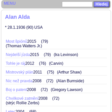
MENU
Alan Alda
* 28.1.1936
(90)
USA
Most špiónů
2015
79
(Thomas Watters Jr.)
Nejdelší jízda
2015
79
(Ira Levinson)
Tohle je ráj
2012
76
(Carvin)
Mistrovský plán
2011
75
(Arthur Shaw)
Nic než pravda
2008
72
(Alan Burnside)
Boj o patent
2008
72
(Gregory Lawson)
Chvilkové zatmění
2008
72
(strýc Rollie Zerbs)
Letec
2004
68