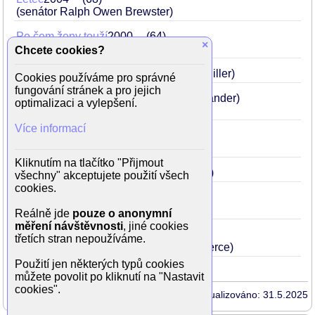
(senátor Ralph Owen Brewster)
Po čem ženy touží
2000
64
×
(Dan Wanamaker)
Chcete cookies?
Objekt mé lásky
1998
62
(Sidney Miller)
Cookies používáme pro správné
fungování stránek a pro jejich
Město šílenců
1997
61
(Kevin Hollander)
optimalizaci a vylepšení.
Více informací
Vražda v Bílém domě
1997
61
(Alvin Jordan)
Kliknutím na tlačítko "Přijmout
Zločiny a poklesky
1989
53
(Lester)
všechny" akceptujete použití všech
cookies.
Příští rok ve stejnou dobu
1978
42
(George Peters)
Reálně jde
pouze o anonymní
měření návštěvnosti
, jiné cookies
M.A.S.H.
1972
36
třetích stran nepoužíváme.
(Capt. Benjamin Franklin 'Hawkeye' Pierce)
Použití jen některých typů cookies
můžete povolit po kliknutí na "Nastavit
cookies".
Aktualizováno: 31.5.2025