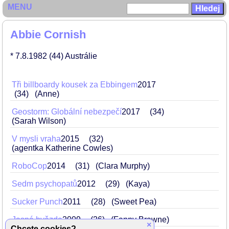
MENU
Abbie Cornish
* 7.8.1982
(44)
Austrálie
Tři billboardy kousek za Ebbingem
2017
34
(Anne)
Geostorm: Globální nebezpečí
2017
34
(Sarah Wilson)
V mysli vraha
2015
32
(agentka Katherine Cowles)
RoboCop
2014
31
(Clara Murphy)
Sedm psychopatů
2012
29
(Kaya)
Sucker Punch
2011
28
(Sweet Pea)
Jasná hvězda
2009
26
(Fanny Brawne)
×
Chcete cookies?