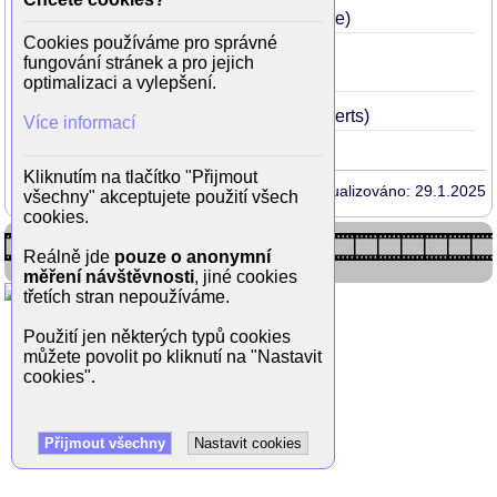
Ve službách války
2008
25
(Michelle)
Cookies používáme pro správné
Královna Alžběta: Zlatý věk
2007
24
fungování stránek a pro jejich
(Elizabeth Throckmorton)
optimalizaci a vylepšení.
Dobrý ročník
2006
23
(Christie Roberts)
Více informací
Kliknutím na tlačítko "Přijmout
Aktualizováno: 29.1.2025
všechny" akceptujete použití všech
cookies.
Reálně jde
pouze o anonymní
měření návštěvnosti
, jiné cookies
třetích stran nepoužíváme.
Použití jen některých typů cookies
můžete povolit po kliknutí na "Nastavit
cookies".
Přijmout všechny
Nastavit cookies