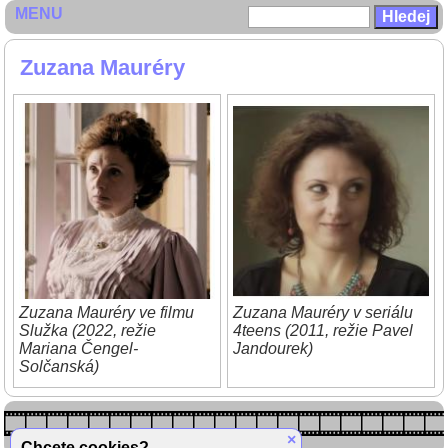
MENU
Zuzana Mauréry
Zuzana Mauréry ve filmu
Zuzana Mauréry v seriálu
Služka (2022, režie
4teens (2011, režie Pavel
Mariana Čengel-
Jandourek)
Solčanská)
×
Chcete cookies?