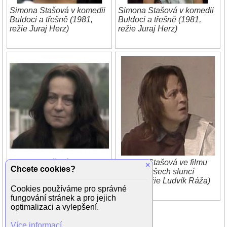
Simona Stašová v komedii
Simona Stašová v komedii
Buldoci a třešně (1981,
Buldoci a třešně (1981,
režie Juraj Herz)
režie Juraj Herz)
Simona Stašová ve filmu
Simona Stašová ve filmu
×
Chcete cookies?
Svědomí Denisy Klánové
Zatmění všech sluncí
(2009, režie Miloš
(1987, režie Ludvík Ráža)
Cookies používáme pro správné
Zábranský)
fungování stránek a pro jejich
optimalizaci a vylepšení.
Více informací