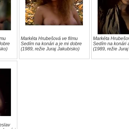
lmu
Markéta Hrubešová ve filmu
Markéta Hrubešov
dobre
Sedím na konári a je mi dobre
Sedím na konári a
sko)
(1989, režie Juraj Jakubisko)
(1989, režie Jura
eslav