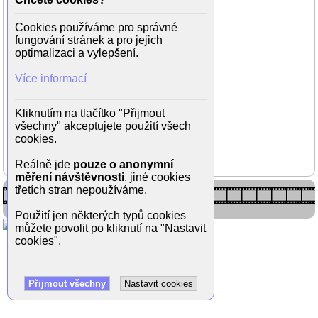
Cookies používáme pro správné
fungování stránek a pro jejich
optimalizaci a vylepšení.
Více informací
Kliknutím na tlačítko "Přijmout
Lenka Zahradnická a Patrik
všechny" akceptujete použití všech
Ulrich ve filmu Obchodníci
cookies.
(2013, režie Petr Šícha)
Reálně jde
pouze o anonymní
měření návštěvnosti
, jiné cookies
třetích stran nepoužíváme.
Použití jen některých typů cookies
můžete povolit po kliknutí na "Nastavit
cookies".
Přijmout všechny
Nastavit cookies