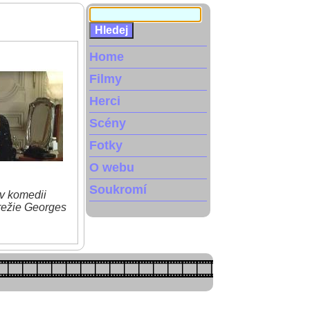
Home
Filmy
Herci
Scény
Fotky
O webu
Soukromí
 v komedii
režie Georges