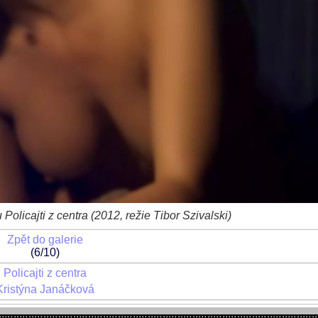
Policajti z centra (2012, režie Tibor Szivalski)
Zpět do galerie
(6/10)
Policajti z centra
Kristýna Janáčková