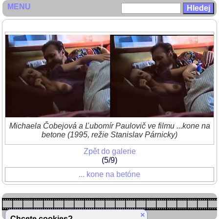
MENU
Michaela Čobejová a Ľubomír Paulovič ve filmu ...kone na
betone (1995, režie Stanislav Párnicky)
Zpět do galerie
(5/9)
... kone na betóne
×
Chcete cookies?