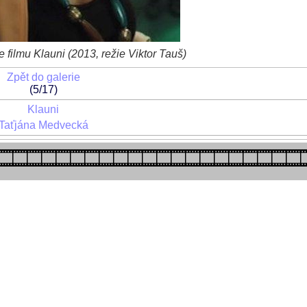
filmu Klauni (2013, režie Viktor Tauš)
Zpět do galerie
(5/17)
Klauni
Taťjána Medvecká