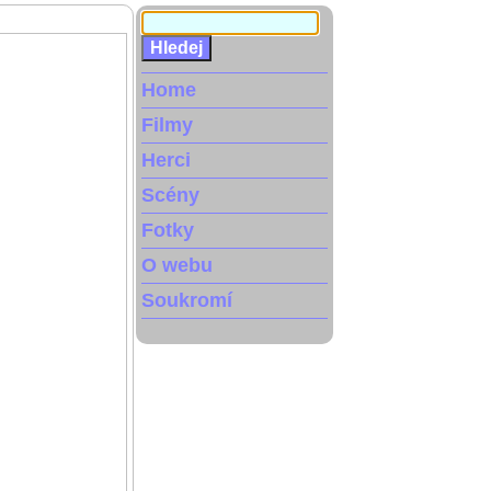
Home
Filmy
Herci
Scény
Fotky
O webu
Soukromí