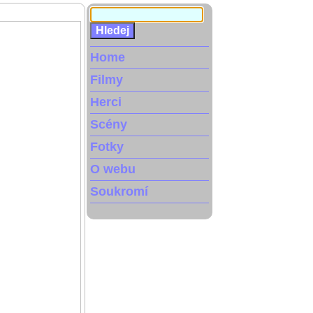
Home
Filmy
Herci
Scény
Fotky
O webu
Soukromí