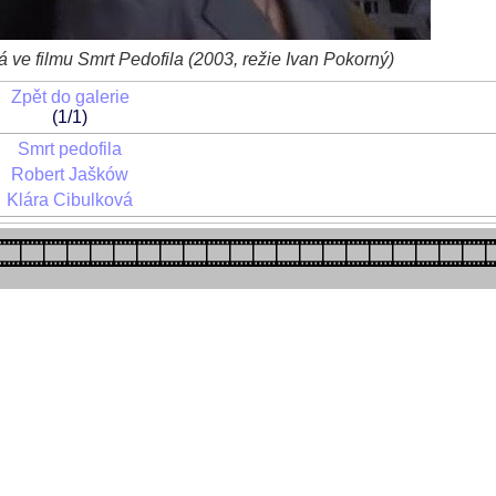
 ve filmu Smrt Pedofila (2003, režie Ivan Pokorný)
Zpět do galerie
(1/1)
Smrt pedofila
Robert Jašków
Klára Cibulková