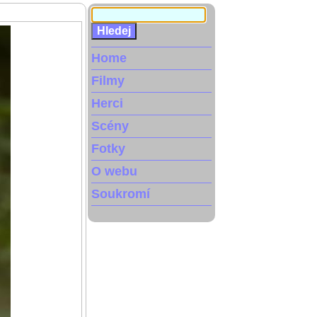
Home
Filmy
Herci
Scény
Fotky
O webu
Soukromí