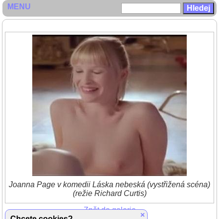
MENU
Joanna Page v komedii Láska nebeská (vystřižená scéna)
(režie Richard Curtis)
Zpět do galerie
×
Chcete cookies?
(2/2)