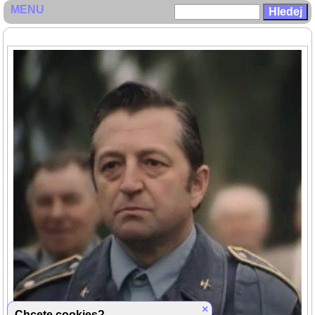
MENU
×
Chcete cookies?