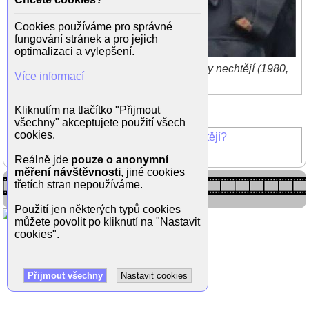
Cookies používáme pro správné
fungování stránek a pro jejich
optimalizaci a vylepšení.
Jiří Samek ve filmu Matěji, proč tě holky nechtějí (1980,
Více informací
režie Milan Muchna)
Zpět do galerie
Kliknutím na tlačítko "Přijmout
(2/3)
všechny" akceptujete použití všech
cookies.
Matěji, proč tě holky nechtějí?
Jiří Samek
Reálně jde
pouze o anonymní
měření návštěvnosti
, jiné cookies
třetích stran nepoužíváme.
Použití jen některých typů cookies
můžete povolit po kliknutí na "Nastavit
cookies".
Přijmout všechny
Nastavit cookies