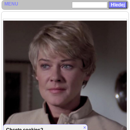
MENU
×
Chcete cookies?