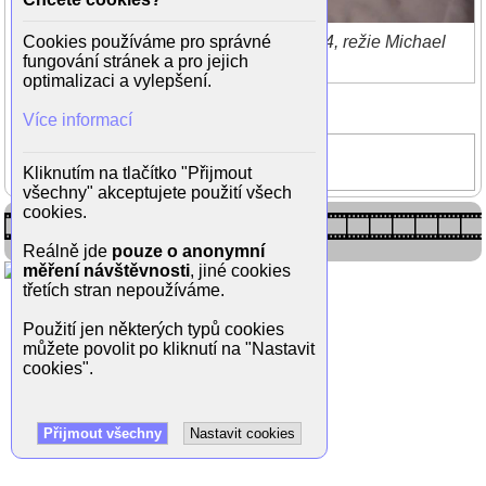
Hope Lang ve filmu Touha smrti (1974, režie Michael
Cookies používáme pro správné
Winner)
fungování stránek a pro jejich
optimalizaci a vylepšení.
Zpět do galerie
(1/2)
Více informací
Touha smrti
Kliknutím na tlačítko "Přijmout
Hope Lange
všechny" akceptujete použití všech
cookies.
Reálně jde
pouze o anonymní
měření návštěvnosti
, jiné cookies
třetích stran nepoužíváme.
Použití jen některých typů cookies
můžete povolit po kliknutí na "Nastavit
cookies".
Přijmout všechny
Nastavit cookies