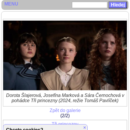
MENU
Dorota Šlajerová, Josefína Marková a Sára Černochová v
pohádce Tři princezny (2024, režie Tomáš Pavlíček)
Zpět do galerie
(2/2)
Tři princezny
×
Chcete cookies?