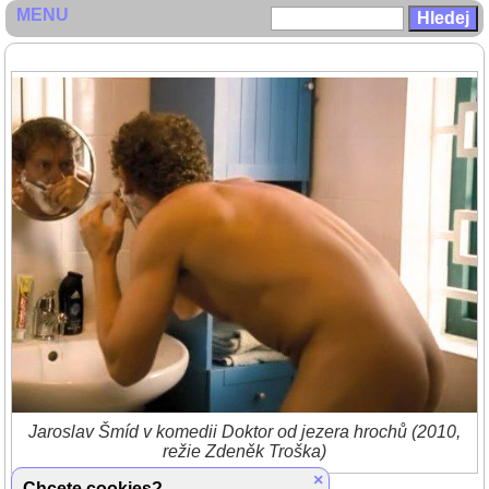
MENU
Jaroslav Šmíd v komedii Doktor od jezera hrochů (2010,
režie Zdeněk Troška)
×
Chcete cookies?
Zpět do galerie