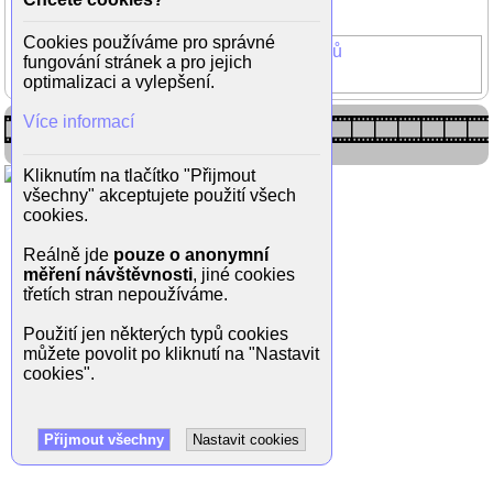
(18/21)
Cookies používáme pro správné
Doktor od jezera Hrochů
fungování stránek a pro jejich
Jaroslav Šmíd
optimalizaci a vylepšení.
Více informací
Kliknutím na tlačítko "Přijmout
všechny" akceptujete použití všech
cookies.
Reálně jde
pouze o anonymní
měření návštěvnosti
, jiné cookies
třetích stran nepoužíváme.
Použití jen některých typů cookies
můžete povolit po kliknutí na "Nastavit
cookies".
Přijmout všechny
Nastavit cookies