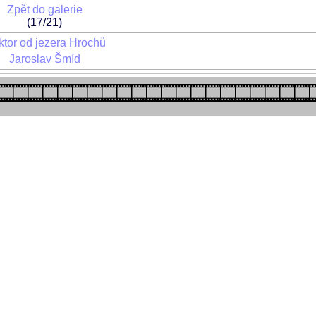
Zpět do galerie
(17/21)
tor od jezera Hrochů
Jaroslav Šmíd