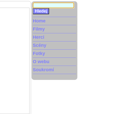
Home
Filmy
Herci
Scény
Fotky
O webu
Soukromí