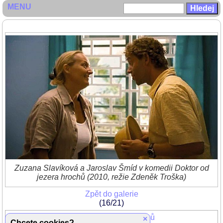
MENU
Zuzana Slavíková a Jaroslav Šmíd v komedii Doktor od
jezera hrochů (2010, režie Zdeněk Troška)
Zpět do galerie
(16/21)
Doktor od jezera Hrochů
×
Chcete cookies?