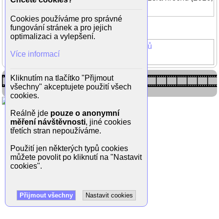
režie Zdeněk Troška)
Cookies používáme pro správné
Zpět do galerie
fungování stránek a pro jejich
(15/21)
optimalizaci a vylepšení.
Doktor od jezera Hrochů
Více informací
Sandra Pogodová
Kliknutím na tlačítko "Přijmout
všechny" akceptujete použití všech
cookies.
Reálně jde
pouze o anonymní
měření návštěvnosti
, jiné cookies
třetích stran nepoužíváme.
Použití jen některých typů cookies
můžete povolit po kliknutí na "Nastavit
cookies".
Přijmout všechny
Nastavit cookies