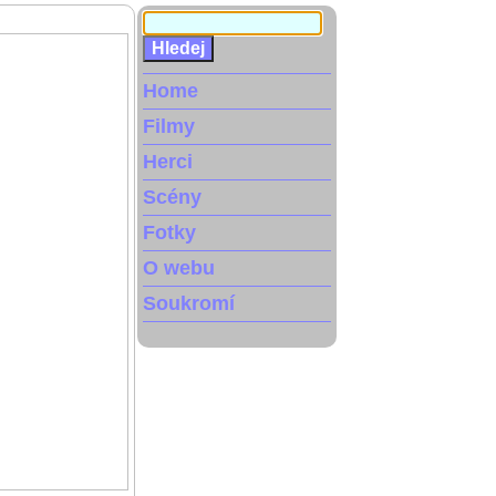
Home
Filmy
Herci
Scény
Fotky
O webu
Soukromí