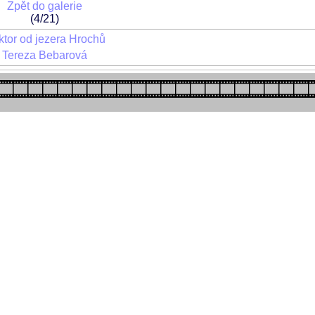
Zpět do galerie
(4/21)
tor od jezera Hrochů
Tereza Bebarová