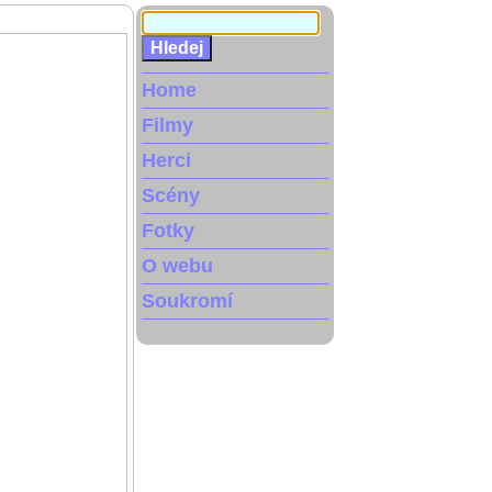
Home
Filmy
Herci
Scény
Fotky
O webu
Soukromí