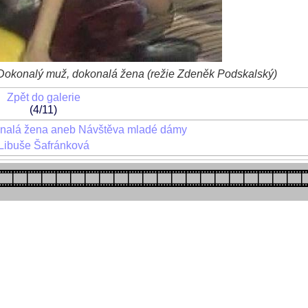
 Dokonalý muž, dokonalá žena (režie Zdeněk Podskalský)
Zpět do galerie
(4/11)
nalá žena aneb Návštěva mladé dámy
Libuše Šafránková