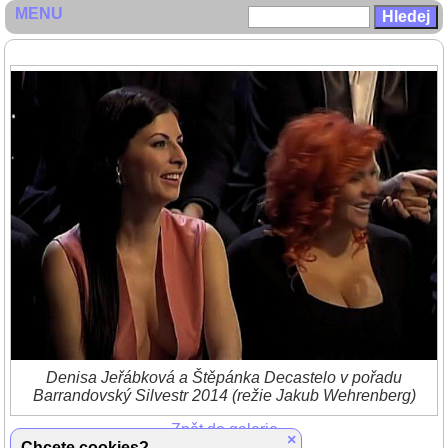
MENU
Denisa Jeřábková a Štěpánka Decastelo v pořadu
Barrandovský Silvestr 2014 (režie Jakub Wehrenberg)
Zpět do galerie
×
(2/3)
Chcete cookies?