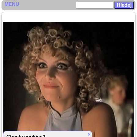
MENU
×
Chcete cookies?