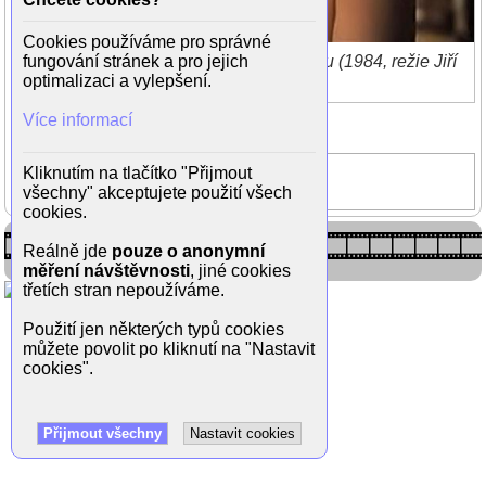
Cookies používáme pro správné
fungování stránek a pro jejich
Dana Vlková ve filmu Prodavač humoru (1984, režie Jiří
optimalizaci a vylepšení.
Krejčík)
Zpět do galerie
Více informací
(1/1)
Prodavač humoru
Kliknutím na tlačítko "Přijmout
všechny" akceptujete použití všech
Dana Vlková
cookies.
Reálně jde
pouze o anonymní
měření návštěvnosti
, jiné cookies
třetích stran nepoužíváme.
Použití jen některých typů cookies
můžete povolit po kliknutí na "Nastavit
cookies".
Přijmout všechny
Nastavit cookies