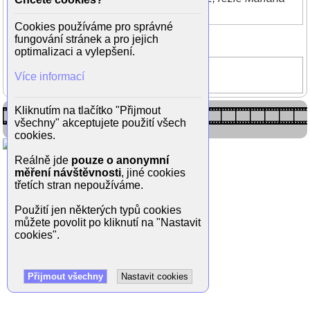
Čengel-Solčanská)
Cookies používáme pro správné
Zpět do galerie
fungování stránek a pro jejich
(9/12)
optimalizaci a vylepšení.
Služka
Více informací
Dana Droppová
Kliknutím na tlačítko "Přijmout
všechny" akceptujete použití všech
cookies.
Reálně jde
pouze o anonymní
měření návštěvnosti
, jiné cookies
třetích stran nepoužíváme.
Použití jen některých typů cookies
můžete povolit po kliknutí na "Nastavit
cookies".
Přijmout všechny
Nastavit cookies