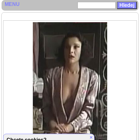
MENU
×
Chcete cookies?