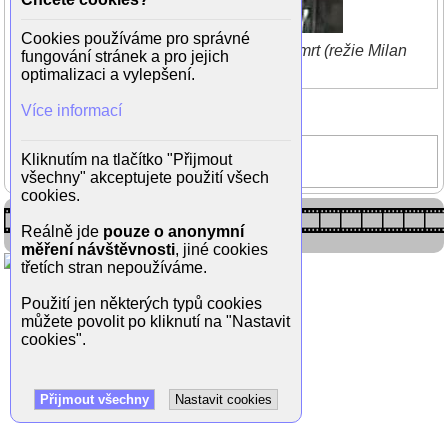
Cookies používáme pro správné
Monika Maláčová ve filmu Dáma a smrt (režie Milan
fungování stránek a pro jejich
Růžička)
optimalizaci a vylepšení.
Zpět do galerie
Více informací
(1/4)
Dáma a smrt
Kliknutím na tlačítko "Přijmout
Monika Maláčová
všechny" akceptujete použití všech
cookies.
Reálně jde
pouze o anonymní
měření návštěvnosti
, jiné cookies
třetích stran nepoužíváme.
Použití jen některých typů cookies
můžete povolit po kliknutí na "Nastavit
cookies".
Přijmout všechny
Nastavit cookies