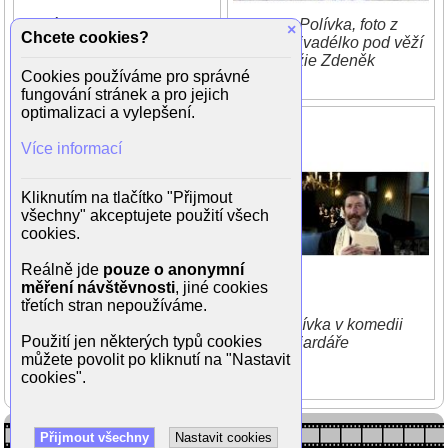
Marián Labuda a Bolek
Boleslav Polívka, foto z
×
Chcete cookies?
Polívka ve filmu Roming
pořadu Divadélko pod věží
(2007, režie Jiří Vejdělek)
(1994, režie Zdeněk
Cookies používáme pro správné
Havlíček)
fungování stránek a pro jejich
optimalizaci a vylepšení.
Více informací
Kliknutím na tlačítko "Přijmout
všechny" akceptujete použití všech
cookies.
Reálně jde
pouze o anonymní
měření návštěvnosti
, jiné cookies
třetích stran nepoužíváme.
Boleslav Polívka ve filmu A
Bolek Polívka v komedii
Použití jen některých typů cookies
tou nocí nevidím ani
Ulovit Miliardáře
můžete povolit po kliknutí na "Nastavit
jedinou hvězdu (2004,
cookies".
režie Dagmar Knöpfel)
Přijmout všechny
Nastavit cookies