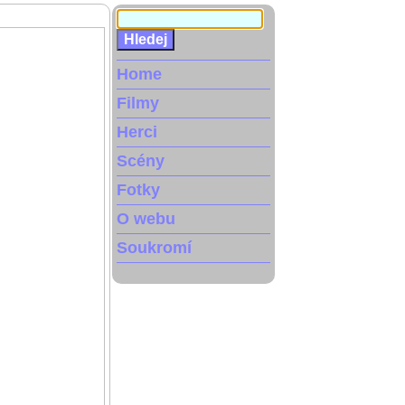
Home
Filmy
Herci
Scény
Fotky
O webu
Soukromí