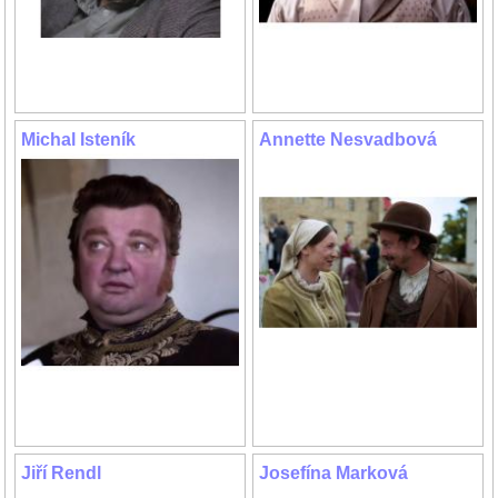
Michal Isteník
Annette Nesvadbová
Jiří Rendl
Josefína Marková