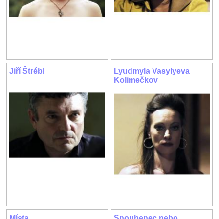
Jiří Štrébl
Lyudmyla Vasylyeva
Kolimečkov
Místa
Snoubenec nebo