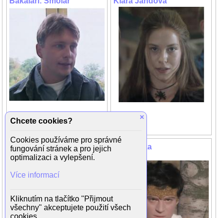
Bakaláři: Smolař
Klára Jandová
×
Chcete cookies?
Cookies používáme pro správné
Barbora Leichnerová
Jan Tříska
fungování stránek a pro jejich
optimalizaci a vylepšení.
Více informací
Kliknutím na tlačítko "Přijmout
všechny" akceptujete použití všech
cookies.