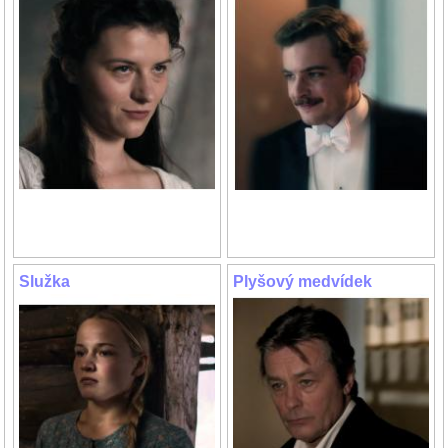
Služka
Plyšový medvídek