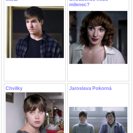
milenec?
Chvilky
Jaroslava Pokorná