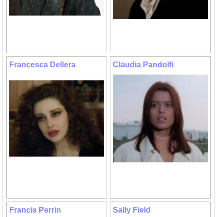
Francesca Dellera
Claudia Pandolfi
Francis Perrin
Sally Field