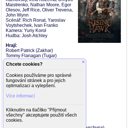
Maistrenko, Nathan Moore, Egor
Olesov, Jeff Rice, Oliver Trevena,
John Wynn
Scénář: Rich Ronat, Yaroslav
Voytshechek, Ivan Franko
Kamera: Yuriy Korol
Hudba: Josh Atchley
Hrají:
Robert Patrick (Zakhar)
Tommy Flanagan (Tugar)
Poppy Drayton (Myroslava)
×
Chcete cookies?
Alex MacNicoll (Maksim)
Alison Doody (Rada)
Cookies používáme pro správné
Tserenbold Tsegmid (Burunda)
fungování stránek a pro jejich
Rocky Myers (Ivan)
optimalizaci a vylepšení.
Oliver Trevena (Bohun)
Andrey Isaenko (Petro)
Více informací
Oleh Voloschenko (Gard)
Erzhan Nurymbet (Merke)
Ayan Utepbergenov (Mengyi)
Kliknutím na tlačítko "Přijmout
Viktor Zhdanov (Horun)
všechny" akceptujete použití všech
Maryna Koshkina (Oosta)
cookies.
Evgeniy Lebedin (Shepherd Boy Ilko)
Oleg Karpenko (Representative of Kryyivschyna)