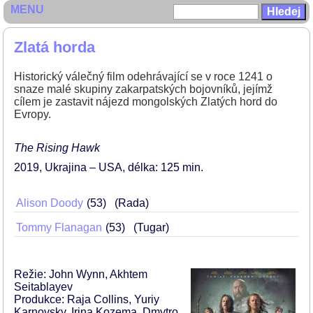
MENU
Zlatá horda
Historický válečný film odehrávající se v roce 1241 o
snaze malé skupiny zakarpatských bojovníků, jejímž
cílem je zastavit nájezd mongolských Zlatých hord do
Evropy.
The Rising Hawk
2019
Ukrajina – USA
délka: 125 min
Alison Doody
53
(Rada)
Tommy Flanagan
53
(Tugar)
Režie: John Wynn, Akhtem
Seitablayev
Produkce: Raja Collins, Yuriy
Karnovsky, Irina Kozema, Dmytro