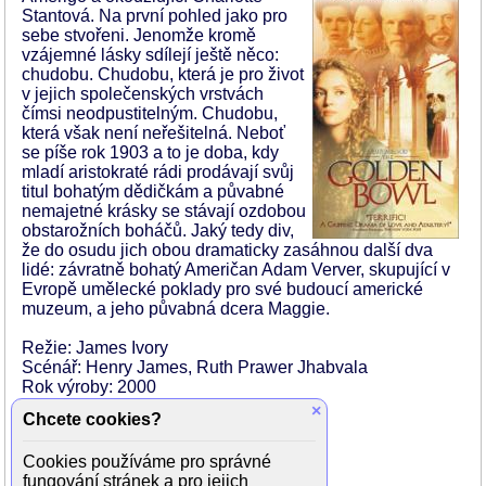
Stantová. Na první pohled jako pro
sebe stvořeni. Jenomže kromě
vzájemné lásky sdílejí ještě něco:
chudobu. Chudobu, která je pro život
v jejich společenských vrstvách
čímsi neodpustitelným. Chudobu,
která však není neřešitelná. Neboť
se píše rok 1903 a to je doba, kdy
mladí aristokraté rádi prodávají svůj
titul bohatým dědičkám a půvabné
nemajetné krásky se stávají ozdobou
obstarožních boháčů. Jaký tedy div,
že do osudu jich obou dramaticky zasáhnou další dva
lidé: závratně bohatý Američan Adam Verver, skupující v
Evropě umělecké poklady pro své budoucí americké
muzeum, a jeho půvabná dcera Maggie.
Režie: James Ivory
Scénář: Henry James, Ruth Prawer Jhabvala
Rok výroby: 2000
Země: USA, Francie, Velká Británie
×
Chcete cookies?
Orig. jazyk: Anglický
Cookies používáme pro správné
Hrají:
fungování stránek a pro jejich
Uma Thurmanová (Charlotte Stantová)