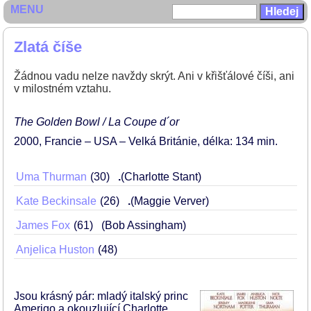
MENU
Zlatá číše
Žádnou vadu nelze navždy skrýt. Ani v křišťálové číši, ani
v milostném vztahu.
The Golden Bowl / La Coupe d´or
2000
Francie – USA – Velká Británie
délka: 134 min
Uma Thurman
30
.
(Charlotte Stant)
Kate Beckinsale
26
.
(Maggie Verver)
James Fox
61
(Bob Assingham)
Anjelica Huston
48
Jsou krásný pár: mladý italský princ
Amerigo a okouzlující Charlotte