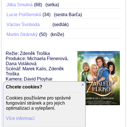
Jitka Smutná
68
(selka)
Lucie Polišenská
34
(sestra Barča)
Václav Svoboda
(sedlák)
Martin Stránský
50
(kníže)
Režie: Zdeněk Troška
Produkce: Michaela Flenerová,
Dana Voláková
Scénář: Marek Kalis, Zdeněk
Troška
Kamera: David Ployhar
Hudba: Miloš Krkoška
×
Chcete cookies?
Hrají:
Cookies používáme pro správné
Anastázie Chocholatá (Aninka)
fungování stránek a pro jejich
Lukáš Pavlásek (vodník)
optimalizaci a vylepšení.
Marek Lambora (mladý hrabě)
Dana Syslová (stará čarodějka)
Více informací
Sára Sandeva (mladá čarodějka)
Šárka Vaculíková (Aja)