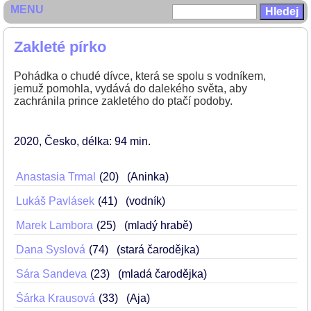
MENU
Zakleté pírko
Pohádka o chudé dívce, která se spolu s vodníkem,
jemuž pomohla, vydává do dalekého světa, aby
zachránila prince zakletého do ptačí podoby.
2020
Česko
délka: 94 min
Anastasia Trmal
20
(Aninka)
Lukáš Pavlásek
41
(vodník)
Marek Lambora
25
(mladý hrabě)
Dana Syslová
74
(stará čarodějka)
Sára Sandeva
23
(mladá čarodějka)
Šárka Krausová
33
(Aja)